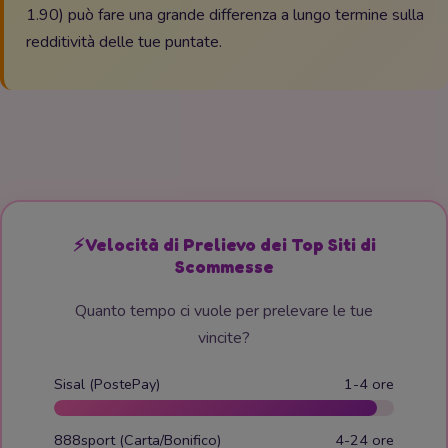
1.90) può fare una grande differenza a lungo termine sulla
redditività delle tue puntate.
⚡ Velocità di Prelievo dei Top Siti di
Scommesse
Quanto tempo ci vuole per prelevare le tue
vincite?
Sisal (PostePay)
1-4 ore
888sport (Carta/Bonifico)
4-24 ore