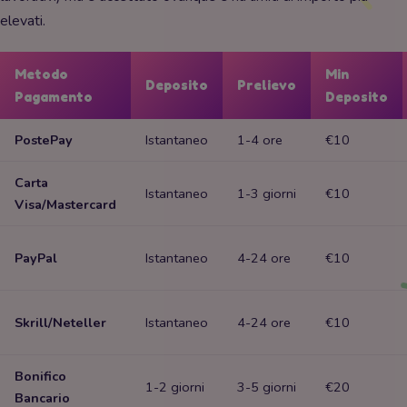
elevati.
Metodo
Min
Deposito
Prelievo
Pagamento
Deposito
PostePay
Istantaneo
1-4 ore
€10
Carta
Istantaneo
1-3 giorni
€10
Visa/Mastercard
PayPal
Istantaneo
4-24 ore
€10
Skrill/Neteller
Istantaneo
4-24 ore
€10
Bonifico
1-2 giorni
3-5 giorni
€20
Bancario