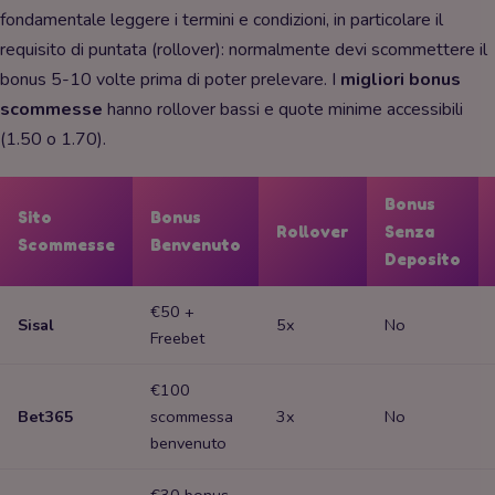
fondamentale leggere i termini e condizioni, in particolare il
requisito di puntata (rollover): normalmente devi scommettere il
bonus 5-10 volte prima di poter prelevare. I
migliori bonus
scommesse
hanno rollover bassi e quote minime accessibili
(1.50 o 1.70).
Bonus
Sito
Bonus
Rollover
Senza
Scommesse
Benvenuto
Deposito
€50 +
Sisal
5x
No
Freebet
€100
Bet365
scommessa
3x
No
benvenuto