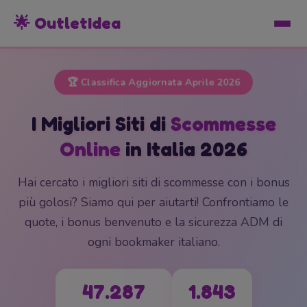
🌟 OutletIdea
🏆 Classifica Aggiornata Aprile 2026
I Migliori Siti di
Scommesse
Online
in Italia 2026
Hai cercato i migliori siti di scommesse con i bonus
più golosi? Siamo qui per aiutarti! Confrontiamo le
quote, i bonus benvenuto e la sicurezza ADM di
ogni bookmaker italiano.
47.287
1.843