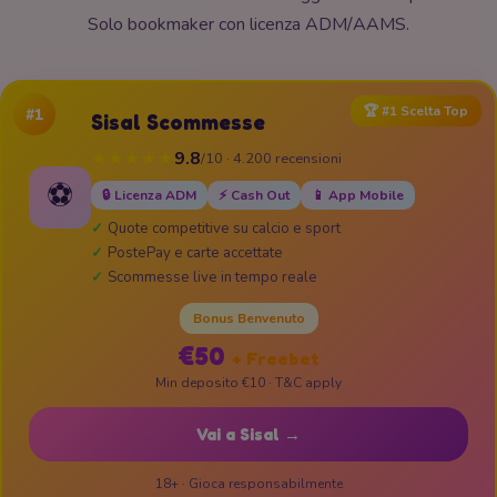
Solo bookmaker con licenza ADM/AAMS.
🏆 #1 Scelta Top
#1
Sisal Scommesse
★★★★★
9.8
/10 · 4.200 recensioni
⚽
🔒 Licenza ADM
⚡ Cash Out
📱 App Mobile
Quote competitive su calcio e sport
PostePay e carte accettate
Scommesse live in tempo reale
Bonus Benvenuto
€50
+ Freebet
Min deposito €10 · T&C apply
Vai a Sisal
18+ · Gioca responsabilmente