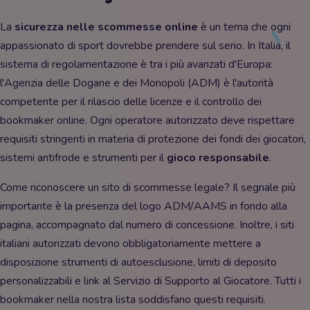
La
sicurezza nelle scommesse online
è un tema che ogni
appassionato di sport dovrebbe prendere sul serio. In Italia, il
sistema di regolamentazione è tra i più avanzati d'Europa:
l'Agenzia delle Dogane e dei Monopoli (ADM) è l'autorità
competente per il rilascio delle licenze e il controllo dei
bookmaker online. Ogni operatore autorizzato deve rispettare
requisiti stringenti in materia di protezione dei fondi dei giocatori,
sistemi antifrode e strumenti per il
gioco responsabile
.
Come riconoscere un sito di scommesse legale? Il segnale più
importante è la presenza del logo ADM/AAMS in fondo alla
pagina, accompagnato dal numero di concessione. Inoltre, i siti
italiani autorizzati devono obbligatoriamente mettere a
disposizione strumenti di autoesclusione, limiti di deposito
personalizzabili e link al Servizio di Supporto al Giocatore. Tutti i
bookmaker nella nostra lista soddisfano questi requisiti.