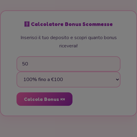
🧮 Calcolatore Bonus Scommesse
Inserisci il tuo deposito e scopri quanto bonus
riceverai!
Calcola Bonus 🍬