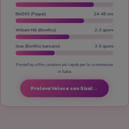
Bet365 (Paypal)
24-48 ore
William Hill (Bonifico)
2-3 giorni
Snai (Bonifico bancario)
3-5 giorni
PostePay offre i prelievi più rapidi per le scommesse
in Italia
Preleva Veloce con Sisal