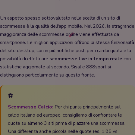
Un aspetto spesso sottovalutato nella scelta di un sito di
scommesse è la qualità dell'app mobile. Nel 2026, la stragrande
maggioranza delle scommesse online viene effettuata da
smartphone. Le migliori applicazioni offrono la stessa funzionalità
del sito desktop, con in più notifiche push per i cambi quota e la
possibilità di effettuare
scommesse live in tempo reale
con
statistiche aggiornate al secondo. Sisal e 888sport si
distinguono particolarmente su questo fronte.
⚽
Scommesse Calcio:
Per chi punta principalmente sul
calcio italiano ed europeo, consigliamo di confrontare le
quote su almeno 3 siti prima di piazzare una scommessa.
Una differenza anche piccola nelle quote (es. 1.85 vs