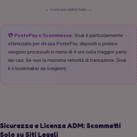
← scorri per vedere tutto →
💳 PostePay e Scommesse:
Sisal è particolarmente
ottimizzato per chi usa PostePay: depositi e prelievi
vengono processati in meno di 4 ore nella maggior parte
dei casi. Se vuoi la massima velocità di transazione, Sisal
è il bookmaker da scegliere.
Sicurezza e Licenza ADM: Scommetti
Solo su Siti Legali